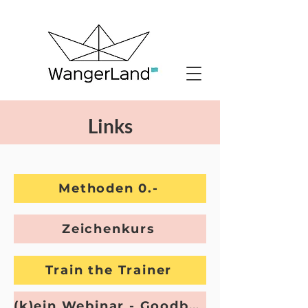
Links
Methoden 0.-
Zeichenkurs
Train the Trainer
(k)ein Webinar - Goodbye öde Kurse!