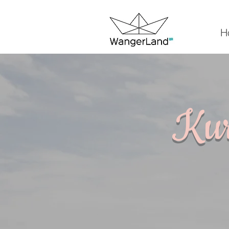
H
Kur