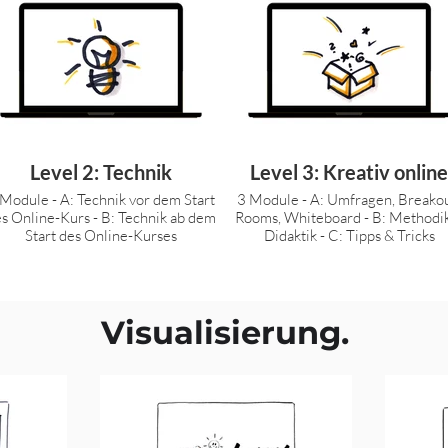
Level 2: Technik
Level 3: Kreativ online
 Module - A: Technik vor dem Start
3 Module - A: Umfragen, Breakout-
s Online-Kurs - B: Technik ab dem
Rooms, Whiteboard - B: Methodik &
Start des Online-Kurses
Didaktik - C: Tipps & Tricks
Visualisierung.