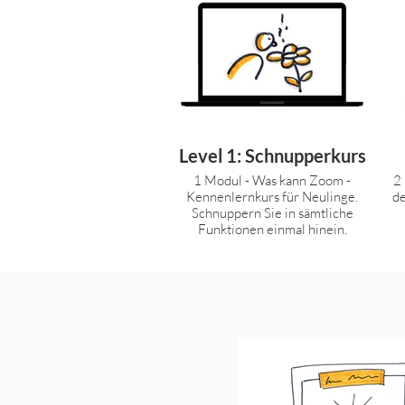
Level 1: Schnupperkurs
1 Modul - Was kann Zoom -
2
Kennenlernkurs für Neulinge.
de
Schnuppern Sie in sämtliche
Funktionen einmal hinein.