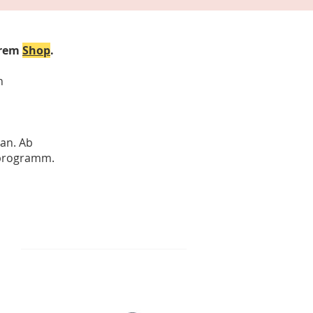
erem
Shop
.
n
 an. Ab
sprogramm.