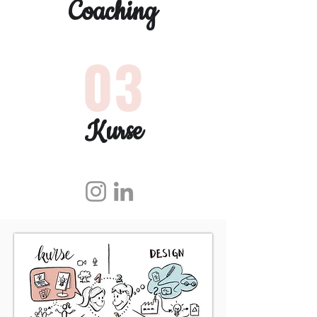
Coaching
03
Kurse