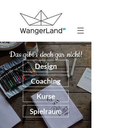
Das gibt's doch gar nicht!
Design
Coaching
Kurse
Spielraum