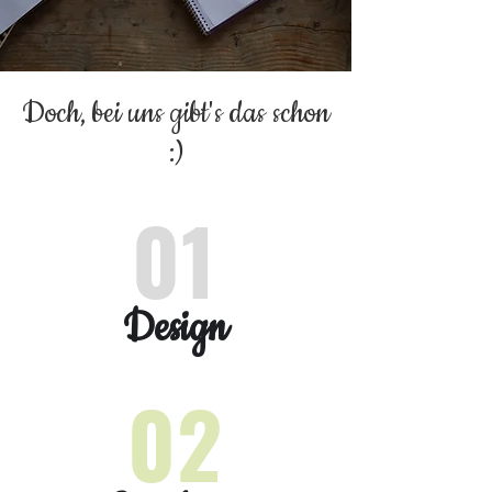
Doch, bei uns gibt's das schon
:)
01
Design
02