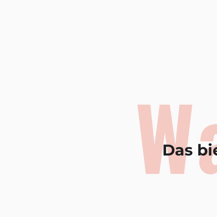
W
Das bi