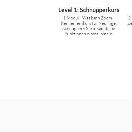
Level 1: Schnupperkurs
1 Modul - Was kann Zoom -
2
Kennenlernkurs für Neulinge.
de
Schnuppern Sie in sämtliche
Funktionen einmal hinein.