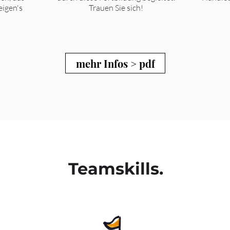
eigen's
Trauen Sie sich!
mehr Infos > pdf
Teamskills.