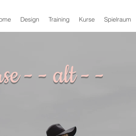
ome
Design
Training
Kurse
Spielraum
e - - alt - -