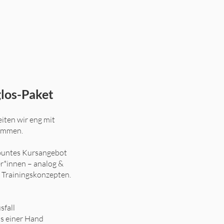
los-Paket
eiten wir eng mit
ammen.
 buntes Kursangebot
r*innen – analog &
n Trainingskonzepten.
sfall
us einer Hand