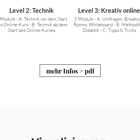
Level 2: Technik
Level 3: Kreativ online
 Module - A: Technik vor dem Start
3 Module - A: Umfragen, Breakout-
s Online-Kurs - B: Technik ab dem
Rooms, Whiteboard - B: Methodik &
Start des Online-Kurses
Didaktik - C: Tipps & Tricks
mehr Infos > pdf