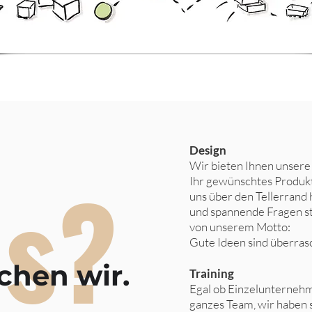
Design
a
s?
Wir bieten
Ih
nen unsere 
Ihr gewünschtes Produkt
uns über den Tellerrand 
und spannende Fragen st
von unserem Motto:
Gute Ideen sind überras
hen wir.
Training
Egal ob Einzelunternehm
ganzes
Team, wir haben