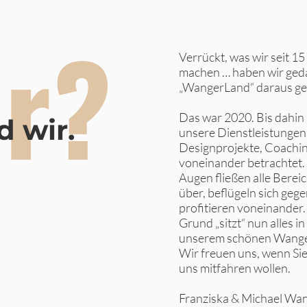
r?
Verrückt, was wir seit 15
machen … haben wir ged
„WangerLand“ daraus g
Das war 2020. Bis dahin
d wir.
unsere Dienstleistungen 
Designprojekte, Coachin
voneinander betrachtet.
Augen fließen alle Berei
über, beflügeln sich gege
profitieren voneinander
Grund „sitzt“ nun alles i
unserem schönen Wange
Wir freuen uns, wenn Sie
uns mitfahren wollen.
Franziska & Michael Wa