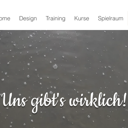
ome
Design
Training
Kurse
Spielraum
- Design - Sp
Uns gibt's wirklich!