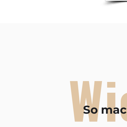
Wi
So mach