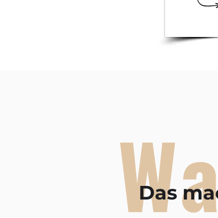
W
Das mac