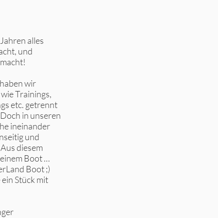
 Jahren alles
acht, und
emacht!
 haben wir
wie Trainings,
gs etc. getrennt
 Doch in unseren
che ineinander
nseitig und
. Aus diesem
n einem Boot …
rLand Boot ;)
 ein Stück mit
nger