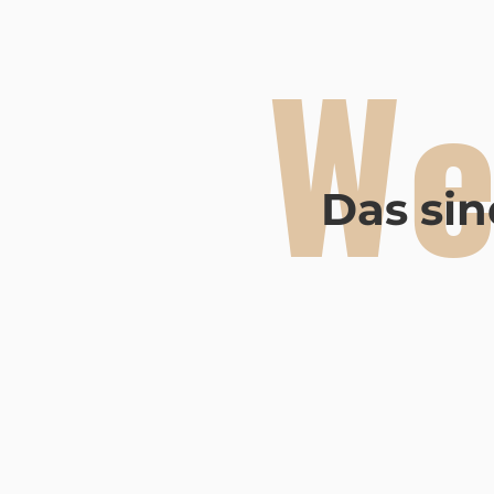
We
Das sin