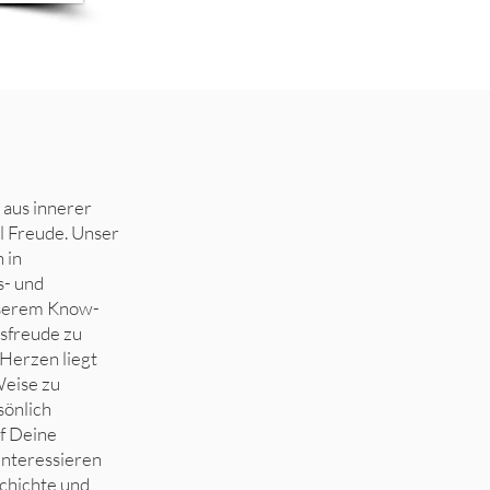
r aus innerer
l Freude. Unser
 in
s- und
nserem Know-
sfreude zu
Herzen liegt
Weise zu
sönlich
uf Deine
 interessieren
schichte und