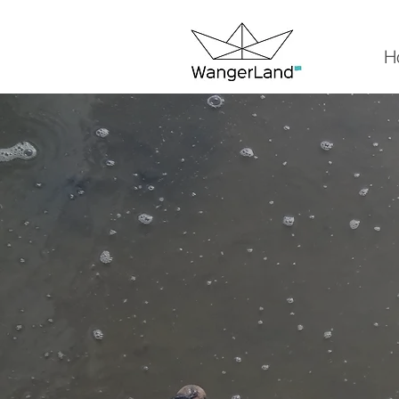
H
Kurse 