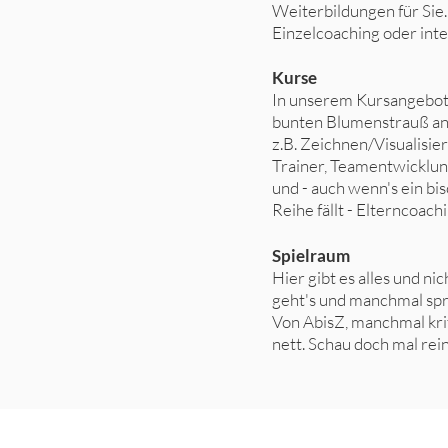
Weiterbildungen für Sie. 
Einzelcoaching oder inter
Ku
rse
In unserem Kursangebot 
bunten Blumenstrauß a
z.B. Zeichnen/Visualisier
Trainer, Teamentwicklun
und - auch wenn's ein bi
Reihe fällt - Elterncoachi
Spielraum
Hier gibt es alles und nic
geht's und manchmal spri
Von AbisZ, manchmal kri
nett. Schau doch mal rein