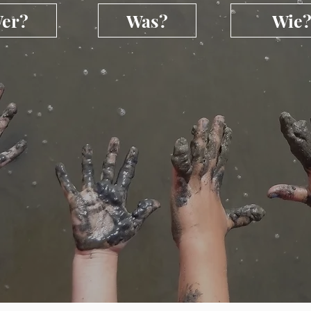
er?
Was?
Wie