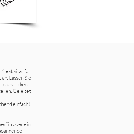
Kreativität für
 an. Lassen Sie
hinausblicken
ellen. Geleitet
chend einfach!
er*in oder ein
 spannende