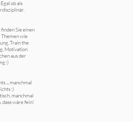
Egal ob als
disziplinär.
finden Sie einen
n Themen wie
ung, Train the
g, Motivation
schen aus der
ng ;)
hts ... manchmal
chts ;)
tisch, manchmal
, dass wäre fein!